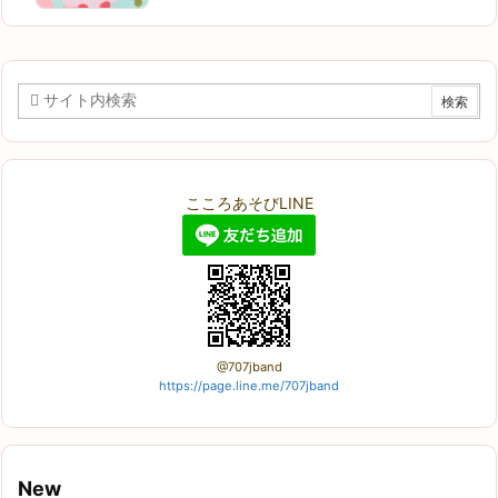
こころあそびLINE
@707jband
https://page.line.me/707jband
New