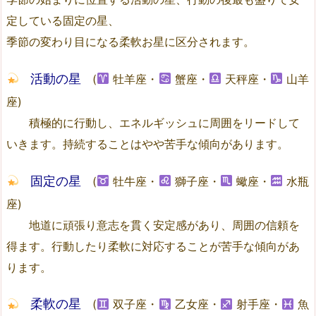
定している固定の星、
季節の変わり目になる柔軟お星に区分されます。
活動の星
(
牡羊座・
蟹座・
天秤座・
山羊
座)
積極的に行動し、エネルギッシュに周囲をリードして
いきます。持続することはやや苦手な傾向があります。
固定の星
(
牡牛座・
獅子座・
蠍座・
水瓶
座)
地道に頑張り意志を貫く安定感があり、周囲の信頼を
得ます。行動したり柔軟に対応することが苦手な傾向があ
ります。
柔軟の星
(
双子座・
乙女座・
射手座・
魚