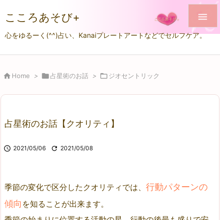
こころあそび+

心をゆるーく(^^)占い、Kanaiプレートアートなどでセルフケア。

Home
>

占星術のお話
>

ジオセントリック
占星術のお話【クオリティ】

2021/05/06

2021/05/08
行動パターンの
季節の変化で区分したクオリティでは、
傾向
を知ることが出来ます。
季節の始まりに位置する活動の星、行動の後最も盛りで安