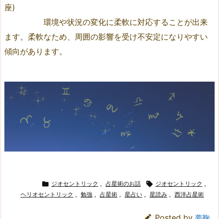
座)
環境や状況の変化に柔軟に対応することが出来
ます。柔軟なため、周囲の影響を受け不安定になりやすい
傾向があります。

ジオセントリック
,
占星術のお話

ジオセントリック
,
ヘリオセントリック
,
勉強
,
占星術
,
星占い
,
星読み
,
西洋占星術

Posted by
夢鞠