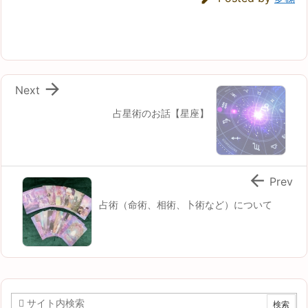

Next
占星術のお話【星座】

Prev
占術（命術、相術、卜術など）について