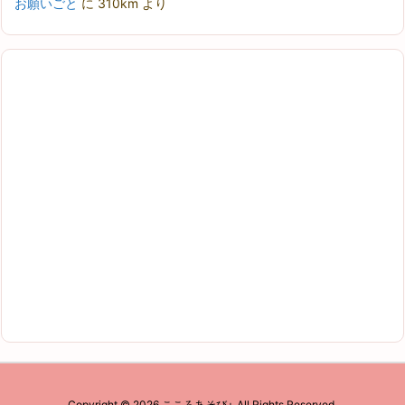
お願いごと
に
310km
より
Copyright ©
2026
こころあそび+
All Rights Reserved.