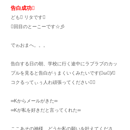
告白成功
ども リタです
回目のとーこーです☆彡
でゎおまへ。。。
告白する日の朝、学校に行く途中にラブラブのカッ
プルを見ると告白がぅまくいくみたいです(ω)/
コクるってぃぅ人わ頑張ってください
∞Kからメールがきた∞
∞Kが私を好きだと言ってくれた∞
ここあその神様、どうか私の願いを叶えてくださ