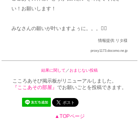
い！お願いします！
みなさんの願いが叶いますよぅに。。。
情報提供:リタ様
proxy1173.docomo.ne.jp
結果に関して
／
おまじない投稿
こころあそび掲示板がリニューアルしました。
『ここあその部屋』
でお願いごとを投稿できます。
▲TOPページ