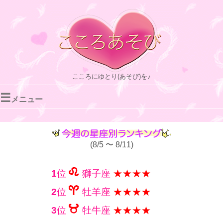
こころにゆとり(あそび)を♪
☰
メニュー
(8/5 〜 8/11)
1
位
獅子座
★★★★
2
位
牡羊座
★★★★
3
位
牡牛座
★★★★