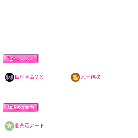
四柱算命MIX
六壬神課
曼荼羅アート