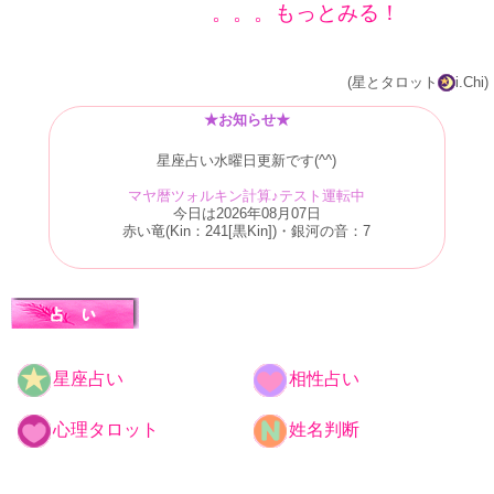
。。。もっとみる！
(星とタロット
i.Chi)
★お知らせ★
星座占い水曜日更新です(^^)
マヤ暦ツォルキン計算♪テスト運転中
今日は2026年08月07日
赤い竜(Kin：241[黒Kin])・銀河の音：7
星座占い
相性占い
心理タロット
姓名判断