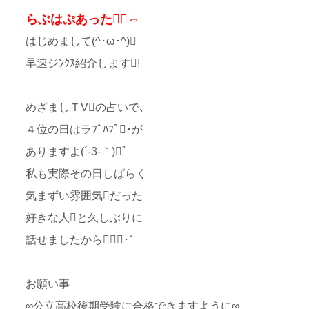
らぶはぷあった⇔
はじめまして(^･ω･^)
早速ジﾝｸｽ紹介します!
めざましＴVの占いで､
４位の日はラﾌﾞﾊﾌﾟ･が
ありますよ(´-3-｀)ﾟ
私も実際その日しばらく
気まずい雰囲気だった
好きな人と久しぶりに
話せましたから･ﾟ
お願い事
∞公立高校後期受験に合格できますように∞