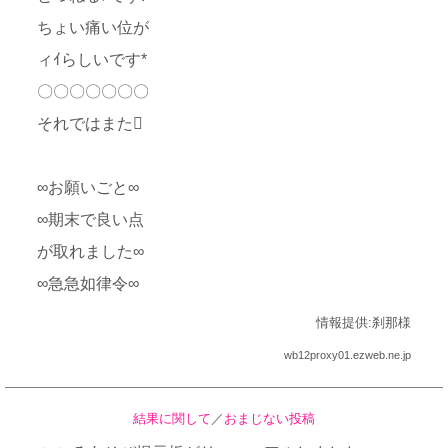
ちょい痛い位が
ィｲらしいです*
〇〇〇〇〇〇〇
それではまた
∞お願いごと∞
∞期末で良い点
が取れました∞
∞急急如律令∞
情報提供:刹那様
wb12proxy01.ezweb.ne.jp
結果に関して
／
おまじない投稿