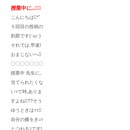
授業中に..
こんにちは*ﾟ
５回目の投稿の
刹那です(･ω･)
それでは,早速!
おまじないへ
〇〇〇〇〇〇〇
授業中 先生に,
当てられたくな
いｯて時,ありま
すよね??そう
ゆうときはｯｯ
自分の膝をきｭｯ
とつねるﾝです!