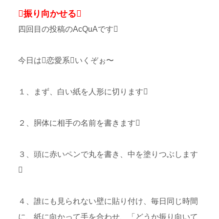
振り向かせる
四回目の投稿のAcQuAです
今日は恋愛系いくぞぉ〜
１、まず、白い紙を人形に切ります
２、胴体に相手の名前を書きます
３、頭に赤いペンで丸を書き、中を塗りつぶします

４、誰にも見られない壁に貼り付け、毎日同じ時間
に、紙に向かって手を合わせ、「どうか振り向いて