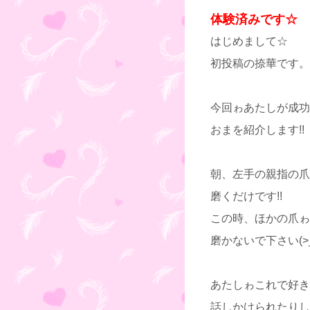
体験済みです☆
はじめまして☆
初投稿の捺華です。
今回ゎあたしが成功
おまを紹介します!!
朝、左手の親指の爪
磨くだけです!!
この時、ほかの爪ゎ
磨かないで下さい(>_
あたしゎこれで好き
話しかけられたりしま