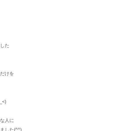
した
だけを
<)
な人に
した(^^)