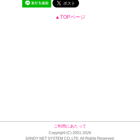
▲TOPページ
ご利用にあたって
Copyright (C) 2001-2026
SANDY NET SYSTEM CO.,LTD. All Rights Reserved.