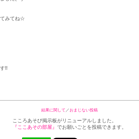
てみてね☆
!!
結果に関して
／
おまじない投稿
こころあそび掲示板がリニューアルしました。
『ここあその部屋』
でお願いごとを投稿できます。