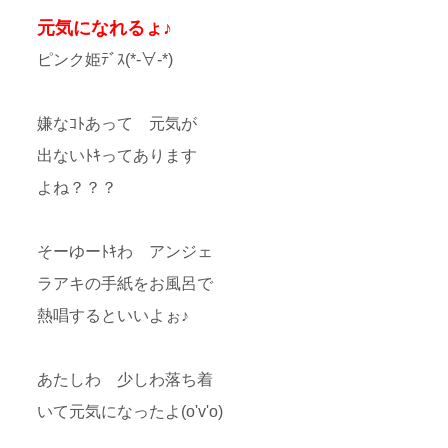
元気になれるょ♪
ピンク姫ﾃﾞｽ(*-∀-*)
嫌なｺﾄあって 元気が
出ないﾄｷってあります
よね？？？
そーゆーﾄｷわ アンジェ
ラアキの手紙をお風呂で
熱唱するといいよぉ♪
あたしわ 少しわ落ち着
いて元気になったよ(o'v'o)