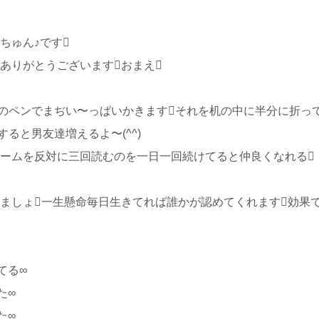
ちゅん♪です
ありがとうございますおまえ
のペンでまぢい〜っぱいかきますそれを机の中に半分に折っ
ると男友達増えるよ〜(^^)
ームを反対に三回読むのを一日一回続けてると仲良くなれる
ましょ一生懸命毎日生きてれば誰かが認めてくれます効果
てる∞
た∞
た∞