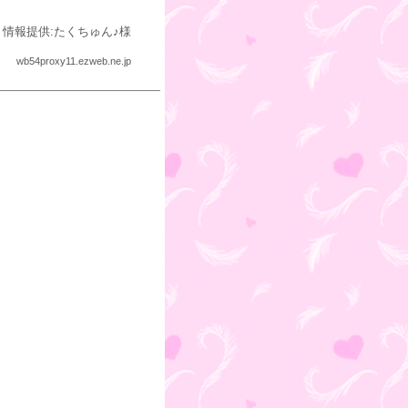
情報提供:たくちゅん♪様
wb54proxy11.ezweb.ne.jp