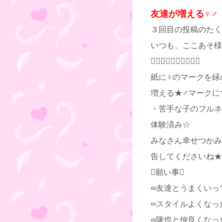
友達が増える♀♂
３回目の投稿のたく
いつも、ここあそ様

紙に♀のマークを緑
増える★♂マークにす
・苦手な子のフルネ
体験済み☆
みなさん幸せつかみ
告してくださいね★
願い事
∞友達とうまくいっ
∞スタイルよくなっ
∞隆也と仲良くなっ