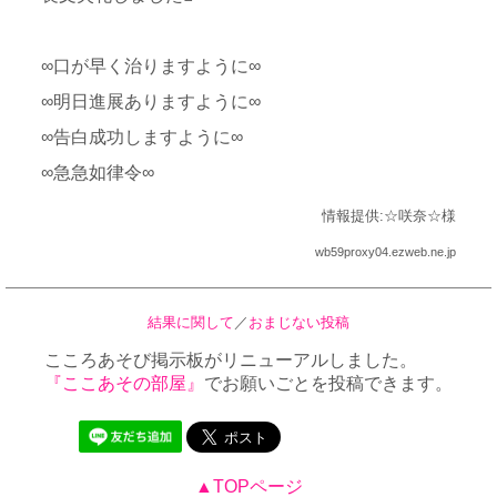
∞口が早く治りますように∞
∞明日進展ありますように∞
∞告白成功しますように∞
∞急急如律令∞
情報提供:☆咲奈☆様
wb59proxy04.ezweb.ne.jp
結果に関して
／
おまじない投稿
こころあそび掲示板がリニューアルしました。
『ここあその部屋』
でお願いごとを投稿できます。
▲TOPページ