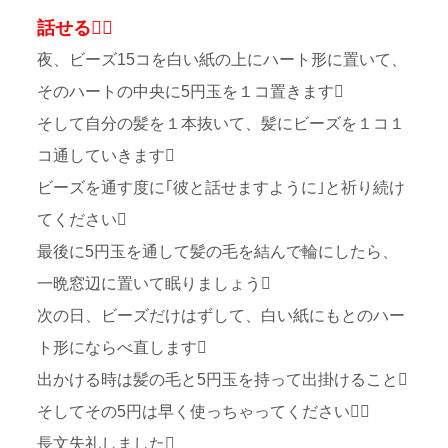
話せる２
夜、ビーズ15コを白い紙の上にハート形に置いて、
そのハートの中央に5円玉を１コ置きます
そして自分の髪を１本抜いて、髪にビーズを１コ１
コ通していきます
ビーズを通す度に｢彼と話せますように｣と祈り続け
てください
最後に5円玉を通して髪の毛を結んで輪にしたら、
一晩窓辺に置いて眠りましょう
次の日、ビーズだけはずして、白い紙にもとのハー
ト形にならべ直します
出かける時は髪の毛と5円玉を持って出掛けること
そしてその5円は早く使っちゃってください
長文失礼しました