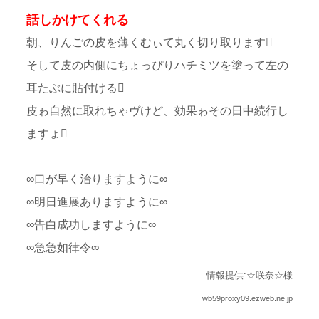
話しかけてくれる
朝、りんごの皮を薄くむぃて丸く切り取ります
そして皮の内側にちょっぴりハチミツを塗って左の
耳たぶに貼付ける
皮ゎ自然に取れちゃヴけど、効果ゎその日中続行し
ますょ
∞口が早く治りますように∞
∞明日進展ありますように∞
∞告白成功しますように∞
∞急急如律令∞
情報提供:☆咲奈☆様
wb59proxy09.ezweb.ne.jp