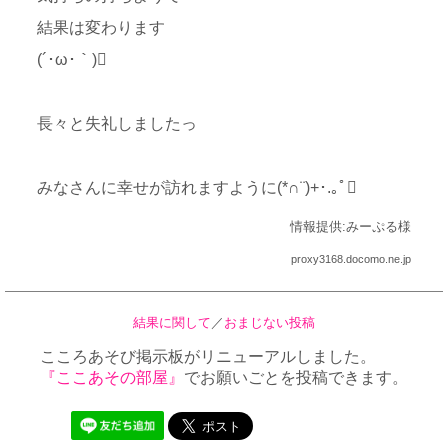
結果は変わります
(´･ω･｀)
長々と失礼しましたっ
みなさんに幸せが訪れますように(*∩¨)+･.｡ﾟ
情報提供:みーぷる様
proxy3168.docomo.ne.jp
結果に関して
／
おまじない投稿
こころあそび掲示板がリニューアルしました。
『ここあその部屋』
でお願いごとを投稿できます。