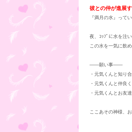
彼との仲が進展す
『満月の水』っていう
夜、ｺｯﾌﾟに水を
この水を一気に飲め
——願い事——
・元気くんと知り合
・元気くんと仲良く
・元気くんとお友達
ここあその神様、お