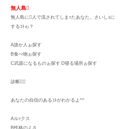
無人島
無人島に人で流されてしまｯたあなた。さいしｮに
するｺﾄゎ？
A誰か人ぉ探す
B食べ物ぉ探す
C武器になるものぉ探す D寝る場所ぉ探す
診断
あなたの自信のあるｺﾄがわかるよ^^
Aルｯクス
B性格のよさ