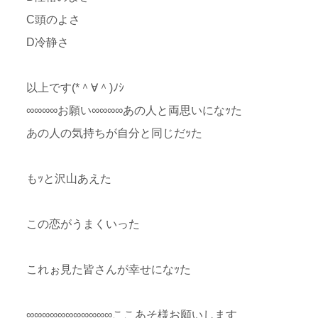
C頭のよさ
D冷静さ
以上です(*＾∀＾)ﾉｼ
∞∞∞∞お願い∞∞∞∞あの人と両思いになｯた
あの人の気持ちが自分と同じだｯた
もｯと沢山あえた
この恋がうまくいった
これぉ見た皆さんが幸せになｯた
∞∞∞∞∞∞∞∞∞∞∞ここあそ様お願いします