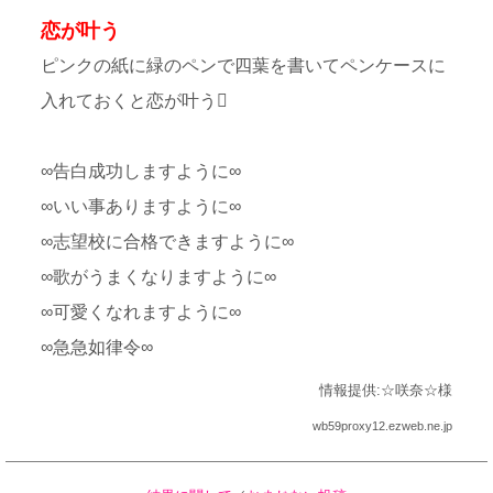
恋が叶う
ピンクの紙に緑のペンで四葉を書いてペンケースに
入れておくと恋が叶う
∞告白成功しますように∞
∞いい事ありますように∞
∞志望校に合格できますように∞
∞歌がうまくなりますように∞
∞可愛くなれますように∞
∞急急如律令∞
情報提供:☆咲奈☆様
wb59proxy12.ezweb.ne.jp