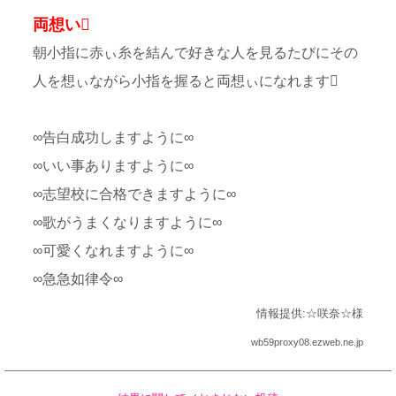
両想い
朝小指に赤ぃ糸を結んで好きな人を見るたびにその
人を想ぃながら小指を握ると両想ぃになれます
∞告白成功しますように∞
∞いい事ありますように∞
∞志望校に合格できますように∞
∞歌がうまくなりますように∞
∞可愛くなれますように∞
∞急急如律令∞
情報提供:☆咲奈☆様
wb59proxy08.ezweb.ne.jp