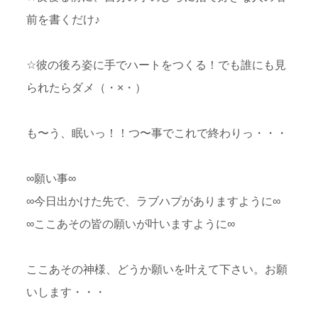
前を書くだけ♪
☆彼の後ろ姿に手でハートをつくる！でも誰にも見
られたらダメ（・×・）
も〜う、眠いっ！！つ〜事でこれで終わりっ・・・
∞願い事∞
∞今日出かけた先で、ラブハプがありますように∞
∞ここあその皆の願いが叶いますように∞
ここあその神様、どうか願いを叶えて下さい。お願
いします・・・