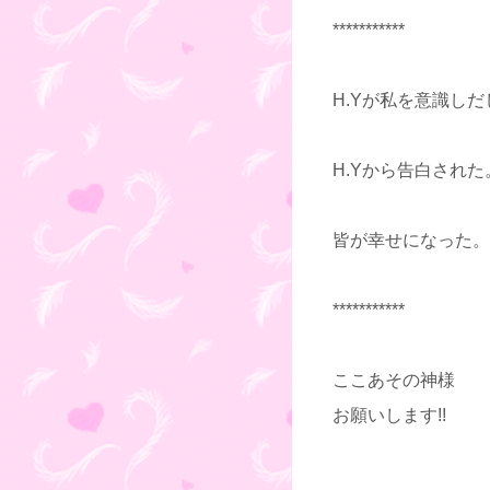
***********
H.Yが私を意識しだ
H.Yから告白された
皆が幸せになった。
***********
ここあその神様
お願いします!!