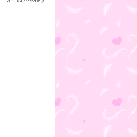
121-82-184-27.eonet.ne.jp