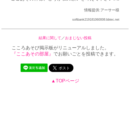
情報提供:アーサー様
softbank219181060008.bbtec.net
結果に関して
／
おまじない投稿
こころあそび掲示板がリニューアルしました。
『ここあその部屋』
でお願いごとを投稿できます。
▲TOPページ