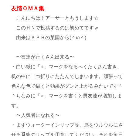
友情ＯＭＡ集
こんにちは！アーサーともうします☆
このＨＮで投稿するのは初めてですｗ
由来はＡＰＨの某国から(＾ω＾)
〜友達がたくさん出来る〜
・白い紙に「♀」マークをなるべくたくさん書き、
机の中に二つ折りにたたんでしまいます。頑張って
色んな色で描くと効果がグンと上がるみたいです＾
＾ちなみに「♂」マークを書くと男友達が増加しま
す。
〜人気者になれる〜
・まずウォーターインリップ等、唇をウルウルにさ
せる系統のリップを用意してください。それを毎日