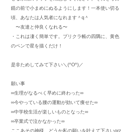
鏡の前で小まめにぬるようにします！一本使い切る
頃、あなたは人気者になれます＾q＾
〜友達と仲良くなれる〜
・これは凄く簡単です。プリクラ帳の四隅に、黄色
のペンで星を描くだけ！
是非ためしてみて下さい＼(^O^)／
願い事
∞生理がなるべく早めに終わった∞
∞今やっている腰の運動が効いて痩せた∞
∞中学校生活が楽しいものとなった∞
∞卒業式で泣かなかった∞
ここあその神様、どうか私の願いを叶えて下さいorz