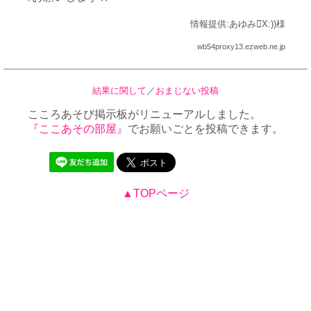
情報提供:あゆみX:))様
wb54proxy13.ezweb.ne.jp
結果に関して
／
おまじない投稿
こころあそび掲示板がリニューアルしました。
『ここあその部屋』
でお願いごとを投稿できます。
▲TOPページ