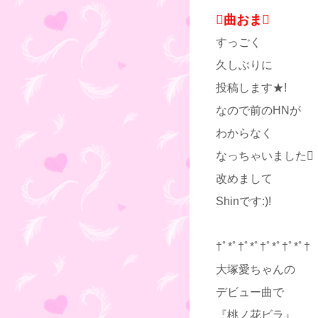
曲おま
すっごく
久しぶりに
投稿します★!
なので前のHNが
わからなく
なっちゃいました
改めまして
Shinです:)!
†ﾟ*ﾟ†ﾟ*ﾟ†ﾟ*ﾟ†ﾟ*ﾟ†
大塚愛ちゃんの
デビュー曲で
『桃ノ花ビラ』