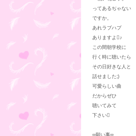
ってあるぢゃない
ですか。
あれラブハプ
ありますよ♪
この間朝学校に
行く時に聴いたら
その日好きな人と
話せました;)
可愛らしい曲
だからぜひ
聴いてみて
下さい
∞願い事∞