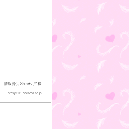
情報提供:Shin★｡;*ﾟ様
proxy1111.docomo.ne.jp