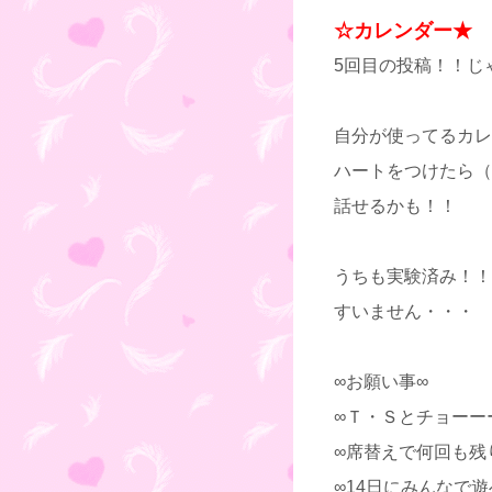
☆カレンダー★
5回目の投稿！！じ
自分が使ってるカレ
ハートをつけたら（
話せるかも！！
うちも実験済み！！
すいません・・・
∞お願い事∞
∞Ｔ・Ｓとチョーー
∞席替えで何回も残
∞14日にみんなで遊