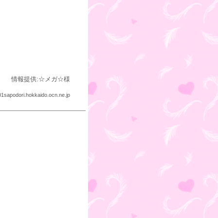
情報提供:☆メガ☆様
1sapodori.hokkaido.ocn.ne.jp