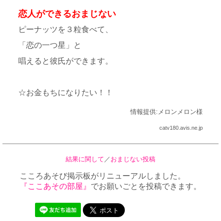
恋人ができるおまじない
ピーナッツを３粒食べて、
「恋の一つ星」と
唱えると彼氏ができます。
☆お金もちになりたい！！
情報提供:メロンメロン様
catv180.avis.ne.jp
結果に関して
／
おまじない投稿
こころあそび掲示板がリニューアルしました。
『ここあその部屋』
でお願いごとを投稿できます。