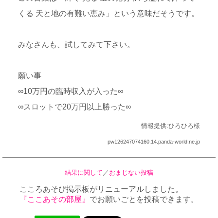
くる 天と地の有難い恵み」という意味だそうです。
みなさんも、試してみて下さい。
願い事
∞10万円の臨時収入が入った∞
∞スロットで20万円以上勝った∞
情報提供:ひろひろ様
pw126247074160.14.panda-world.ne.jp
結果に関して
／
おまじない投稿
こころあそび掲示板がリニューアルしました。
『ここあその部屋』
でお願いごとを投稿できます。