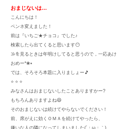
おまじないは…
こんにちは！
ペンネ変えました！
前は『いちご★チョコ』でした♪
検索したら出てくると思います😶
ｺﾚを見るときは年明けしてると思うので，一応あけ
おめー*❀٭
では、そろそろ本題に入りましょー🎵
⭐ ⭐ ⭐
みなさんはおまじないしたことありますかー?
もちろんありますよね😄
そのおまじないは続けてやらないでください！
前、席がえに効くＯＭＡを続けてやったら、
嫌いな人の隣になってしまいました(´；ω；｀)