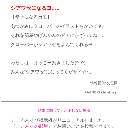
シアワセになるヨ｡｡｡
【幸せになるカモ】
あつがみにクローバーのイラストをかいてネ♪
それを部屋やげんかんのドアにかざってね｡｡｡
クローバーがシアワセをよんでくれるヨ！
わたしは、けっこー効きました(^O^)
みんな“シアワセ”になってくだサイ☆･.｡
情報提供:友思様
kita138173.kitanet.ne.jp
結果に関して
／
おまじない投稿
こころあそび掲示板がリニューアルしました。
『ここあその部屋』
でお願いごとを投稿できます。