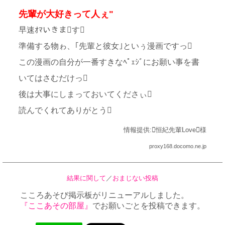
先輩が大好きって人ぇ"
早速ｵﾏいきます
準備する物ゎ、｢先輩と彼女｣といぅ漫画ですっ
この漫画の自分が一番すきなﾍﾟｪｼﾞにお願い事を書
いてはさむだけっ
後は大事にしまっておいてくださぃ
読んでくれてありがとう
情報提供:恒紀先輩Love様
proxy168.docomo.ne.jp
結果に関して
／
おまじない投稿
こころあそび掲示板がリニューアルしました。
『ここあその部屋』
でお願いごとを投稿できます。