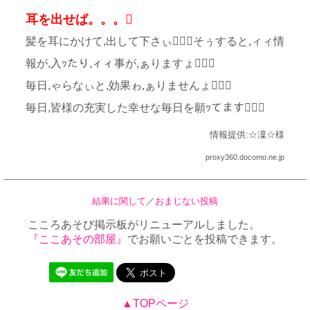
耳を出せば。。。
髪を耳にかけて,出して下さぃそぅすると,ィィ情
報が,入ｯたり,ィィ事が,ぁりますょ
毎日,ゃらなぃと,効果ゎ,ぁりませんょ
毎日,皆様の充実した幸せな毎日を願ｯてます
情報提供:☆凜☆様
proxy360.docomo.ne.jp
結果に関して
／
おまじない投稿
こころあそび掲示板がリニューアルしました。
『ここあその部屋』
でお願いごとを投稿できます。
▲TOPページ