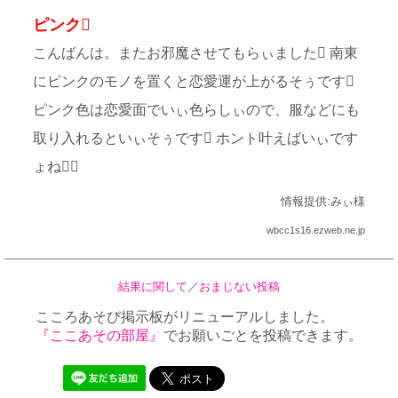
ピンク
こんばんは。またお邪魔させてもらぃました 南東
にピンクのモノを置くと恋愛運が上がるそぅです
ピンク色は恋愛面でいぃ色らしぃので、服などにも
取り入れるといぃそぅです ホント叶えばいぃです
ょね
情報提供:みぃ様
wbcc1s16.ezweb.ne.jp
結果に関して
／
おまじない投稿
こころあそび掲示板がリニューアルしました。
『ここあその部屋』
でお願いごとを投稿できます。