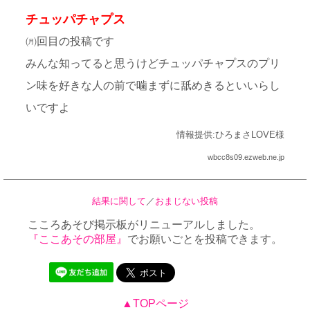
チュッパチャプス
㈪回目の投稿です
みんな知ってると思うけどチュッパチャプスのプリ
ン味を好きな人の前で噛まずに舐めきるといいらし
いですよ
情報提供:ひろまさLOVE様
wbcc8s09.ezweb.ne.jp
結果に関して
／
おまじない投稿
こころあそび掲示板がリニューアルしました。
『ここあその部屋』
でお願いごとを投稿できます。
▲TOPページ