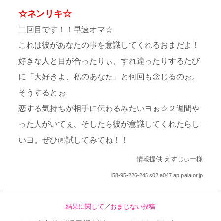
☆ネンリキ☆
二回目です！！早速オマ☆
これは彼があなたの事を意識してくれるおまだよ！
好きな人と目が合ったりぃ、すれ違ったりするたび
に「大好きよ、私のあなた」と何回も念じるのぉ。
そうするとぉ
恋する気持ちが相手に伝わるみたいヨぉ☆２週間や
った人がいてぇ、そしたら彼が意識してくれたらし
いヨ。ぜひ㈪試してみてね！！
情報提供:えすじぃー様
i58-95-226-245.s02.a047.ap.plala.or.jp
結果に関して
／
おまじない投稿