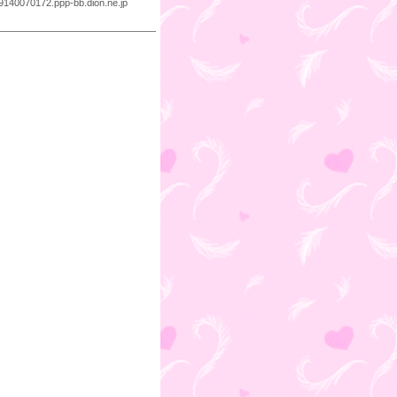
140070172.ppp-bb.dion.ne.jp