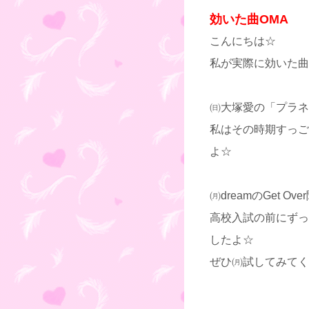
効いた曲OMA
こんにちは☆
私が実際に効いた曲
㈰大塚愛の「プラネ
私はその時期すっご
よ☆
㈪dreamのGet 
高校入試の前にずっ
したよ☆
ぜひ㈪試してみてく