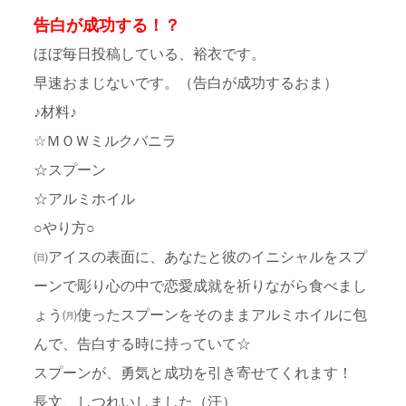
告白が成功する！？
ほぼ毎日投稿している、裕衣です。
早速おまじないです。（告白が成功するおま）
♪材料♪
☆ＭＯＷミルクバニラ
☆スプーン
☆アルミホイル
○やり方○
㈰アイスの表面に、あなたと彼のイニシャルをスプ
ーンで彫り心の中で恋愛成就を祈りながら食べまし
ょう㈪使ったスプーンをそのままアルミホイルに包
んで、告白する時に持っていて☆
スプーンが、勇気と成功を引き寄せてくれます！
長文、しつれいしました（汗）