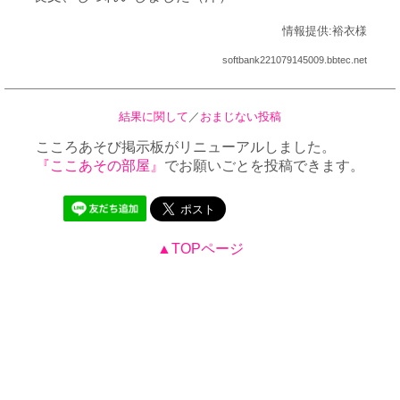
情報提供:裕衣様
softbank221079145009.bbtec.net
結果に関して
／
おまじない投稿
こころあそび掲示板がリニューアルしました。
『ここあその部屋』
でお願いごとを投稿できます。
▲TOPページ