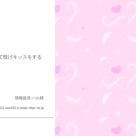
て投げキッスをする
情報提供:ハル様
011.nas932.p-iwate.nttpc.ne.jp