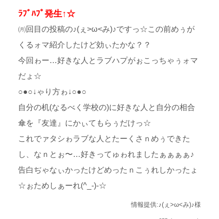
ﾗﾌﾞﾊﾌﾟ発生↑☆
㈪回目の投稿の♪(ぇ>ω<み)♪ですっ☆この前めぅが
くるォマ紹介したけど効ぃたかな？？
今回ゎー…好きな人とラブハプがぉこっちゃぅォマ
だょ☆
○●○↓ゃり方ゎ↓○●○
自分の机(なるべく学校の)に好きな人と自分の相合
傘を『友達』にかぃてもらぅだけっ☆
これでァタシゎラブな人とたーくさｎめぅできた
し、なｎとぉ〜…好きってゅゎれましたぁぁぁぁ♪
告白ぢゃなぃかったけどめったｎこぅれしかったょ
☆ぉためしぁーれ(^_-)-☆
情報提供:♪(ぇ>ω<み)♪様