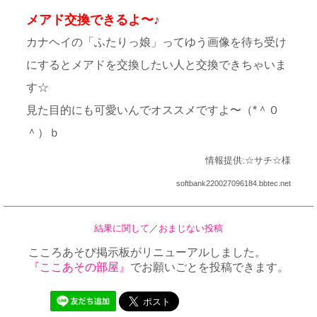
メアド交換できるよ〜♪
カナヘイの「ふたりっ娘」ってゆう画像を待ち受け
にするとメアドを交換したい人と交換できちゃいま
す☆
見た目的にも可愛いんでオススメですよ〜（*＾０
＾）ｂ
情報提供:☆サチ☆様
softbank220027096184.bbtec.net
結果に関して
／
おまじない投稿
こころあそび掲示板がリニューアルしました。
『ここあその部屋』
でお願いごとを投稿できます。