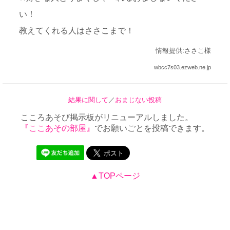
い！
教えてくれる人はささこまで！
情報提供:ささこ様
wbcc7s03.ezweb.ne.jp
結果に関して
／
おまじない投稿
こころあそび掲示板がリニューアルしました。
『ここあその部屋』
でお願いごとを投稿できます。
▲TOPページ