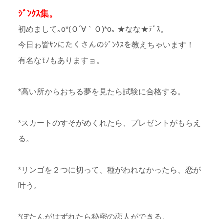
ｼﾞﾝｸｽ集。
初めまして｡o*(Ｏ´∀｀Ｏ)*o｡ ★なな★ﾃﾞｽ。
今日ゎ皆ｻﾝにたくさんのｼﾞﾝｸｽを教えちゃいます！
有名なﾓﾉもありますョ。
*高い所からおちる夢を見たら試験に合格する。
*スカートのすそがめくれたら、プレゼントがもらえ
る。
*リンゴを２つに切って、種がわれなかったら、恋が
叶う。
*ぼたんがはずれたら秘密の恋人ができる。