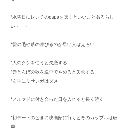
*水曜日にレンヂのpapaを聴くといいことあるらし
い・・・
*髪の毛や爪の伸びるのが早い人はえろい
*人のクシを使うと失恋する
*赤とんぼの歌を途中でやめると失恋する
*右手にミサンガはダメ
*メルァドに付き合った日を入れると長く続く
*初デートのときに映画館に行くとそのカップルは破
局