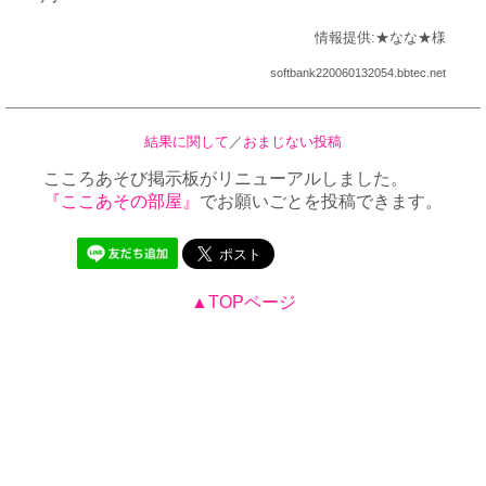
情報提供:★なな★様
softbank220060132054.bbtec.net
結果に関して
／
おまじない投稿
こころあそび掲示板がリニューアルしました。
『ここあその部屋』
でお願いごとを投稿できます。
▲TOPページ