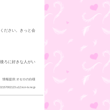
ください。きっと会
後ろに好きな人がい
情報提供:オセロの白様
02157002123.u12.kcn-tv.ne.jp