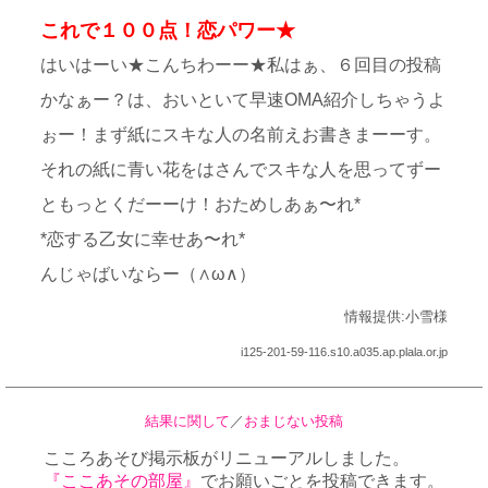
これで１００点！恋パワー★
はいはーい★こんちわーー★私はぁ、６回目の投稿
かなぁー？は、おいといて早速OMA紹介しちゃうよ
ぉー！まず紙にスキな人の名前えお書きまーーす。
それの紙に青い花をはさんでスキな人を思ってずー
ともっとくだーーけ！おためしあぁ〜れ*
*恋する乙女に幸せあ〜れ*
んじゃばいならー（∧ω∧）
情報提供:小雪様
i125-201-59-116.s10.a035.ap.plala.or.jp
結果に関して
／
おまじない投稿
こころあそび掲示板がリニューアルしました。
『ここあその部屋』
でお願いごとを投稿できます。