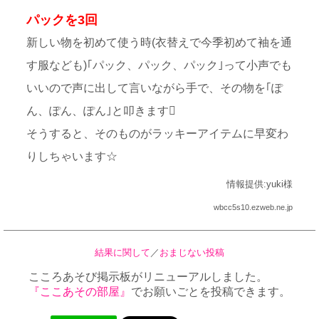
パックを3回
新しい物を初めて使う時(衣替えで今季初めて袖を通
す服なども)｢パック、パック、パック｣って小声でも
いいので声に出して言いながら手で、その物を｢ぽ
ん、ぽん、ぽん｣と叩きます
そうすると、そのものがラッキーアイテムに早変わ
りしちゃいます☆
情報提供:yuki様
wbcc5s10.ezweb.ne.jp
結果に関して
／
おまじない投稿
こころあそび掲示板がリニューアルしました。
『ここあその部屋』
でお願いごとを投稿できます。