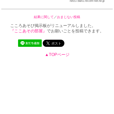
ne0173lan1.rev.em-net.ne.jp
結果に関して
／
おまじない投稿
こころあそび掲示板がリニューアルしました。
『ここあその部屋』
でお願いごとを投稿できます。
▲TOPページ