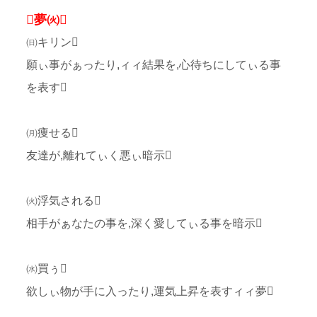
夢㈫
㈰キリン
願ぃ事がぁったり,ィィ結果を,心待ちにしてぃる事
を表す
㈪痩せる
友達が,離れてぃく悪ぃ暗示
㈫浮気される
相手がぁなたの事を,深く愛してぃる事を暗示
㈬買ぅ
欲しぃ物が手に入ったり,運気上昇を表すィィ夢