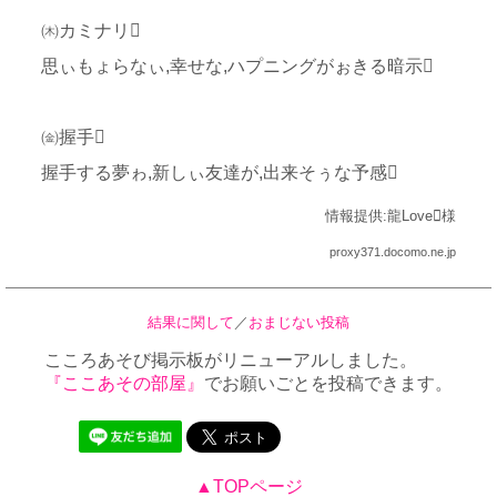
㈭カミナリ
思ぃもょらなぃ,幸せな,ハプニングがぉきる暗示
㈮握手
握手する夢ゎ,新しぃ友達が,出来そぅな予感
情報提供:龍Love様
proxy371.docomo.ne.jp
結果に関して
／
おまじない投稿
こころあそび掲示板がリニューアルしました。
『ここあその部屋』
でお願いごとを投稿できます。
▲TOPページ