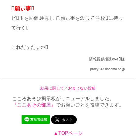
願ぃ事
ビ玉を㈪個,用意して,願ぃ事を念じて,学校に持っ
て行く
これだヶだょｯｯ
情報提供:龍Love様
proxy313.docomo.ne.jp
結果に関して
／
おまじない投稿
こころあそび掲示板がリニューアルしました。
『ここあその部屋』
でお願いごとを投稿できます。
▲TOPページ