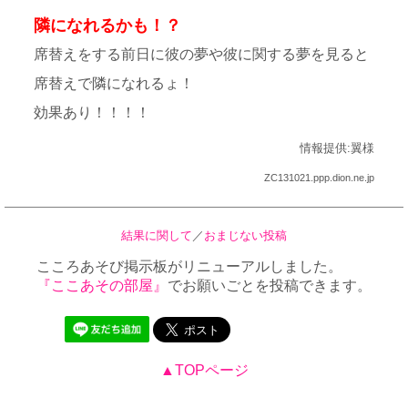
隣になれるかも！？
席替えをする前日に彼の夢や彼に関する夢を見ると
席替えで隣になれるょ！
効果あり！！！！
情報提供:翼様
ZC131021.ppp.dion.ne.jp
結果に関して
／
おまじない投稿
こころあそび掲示板がリニューアルしました。
『ここあその部屋』
でお願いごとを投稿できます。
▲TOPページ