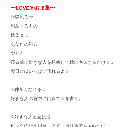
〜LOVE㈪おま集〜
☆喋れる☆
用意するもの
枕Ｚｚ…
あなたの唇☆
やり方
寝る前に好きな人を想像して枕にキスするだけ☆ミ
翌日にはいっぱい喋れるよ☆
☆仲良くなれる☆
好きな人の背中に目線で☆を書く。
☆好きな人と急接近
ピンクの紙を用意します。折り紙でもぉκだょ♪