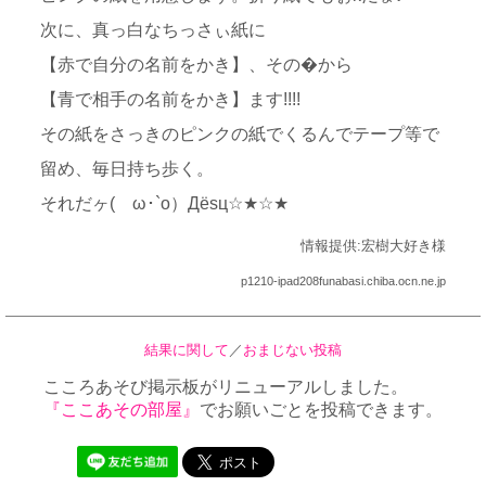
次に、真っ白なちっさぃ紙に
【赤で自分の名前をかき】、その�から
【青で相手の名前をかき】ます!!!!
その紙をさっきのピンクの紙でくるんでテープ等で
留め、毎日持ち歩く。
それだヶ(ゝω･`o）Дёsц☆★☆★
情報提供:宏樹大好き様
p1210-ipad208funabasi.chiba.ocn.ne.jp
結果に関して
／
おまじない投稿
こころあそび掲示板がリニューアルしました。
『ここあその部屋』
でお願いごとを投稿できます。