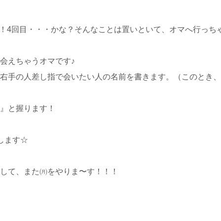
です！！4回目・・・かな？そんなことは置いといて、オマへ行っち
会えちゃうオマです♪
右手の人差し指で会いたい人の名前を書きます。（このとき、
』と握ります！
します☆
して、また㈪をやりま〜す！！！