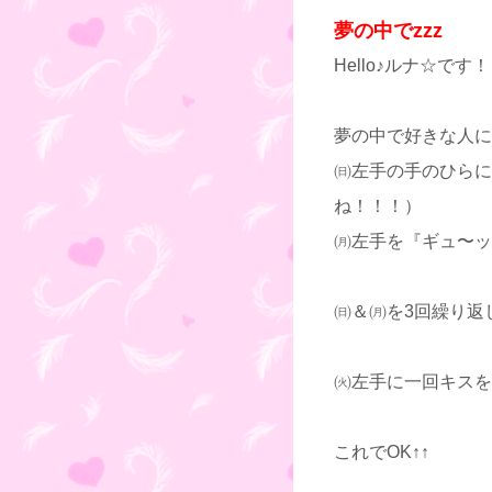
夢の中でzzz
Hello♪ルナ☆
夢の中で好きな人に
㈰左手の手のひらに
ね！！！）
㈪左手を『ギュ〜ッ
㈰＆㈪を3回繰り返
㈫左手に一回キスを
これでOK↑↑