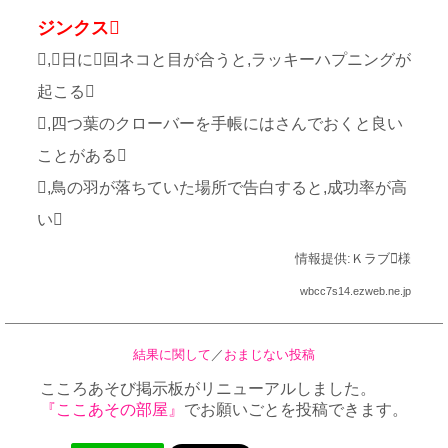
ジンクス
,日に回ネコと目が合うと,ラッキーハプニングが
起こる
,四つ葉のクローバーを手帳にはさんでおくと良い
ことがある
,鳥の羽が落ちていた場所で告白すると,成功率が高
い
情報提供:Ｋラブ様
wbcc7s14.ezweb.ne.jp
結果に関して
／
おまじない投稿
こころあそび掲示板がリニューアルしました。
『ここあその部屋』
でお願いごとを投稿できます。